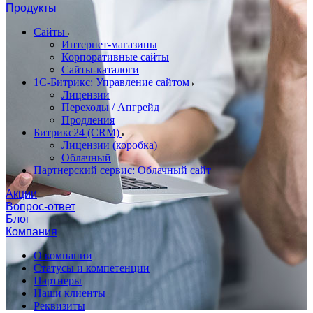
Продукты
Сайты
Интернет-магазины
Корпоративные сайты
Сайты-каталоги
1С-Битрикс: Управление сайтом
Лицензии
Переходы / Апгрейд
Продления
Битрикс24 (CRM)
Лицензии (коробка)
Облачный
Партнерский сервис: Облачный сайт
Акции
Вопрос-ответ
Блог
Компания
О компании
Статусы и компетенции
Партнеры
Наши клиенты
Реквизиты