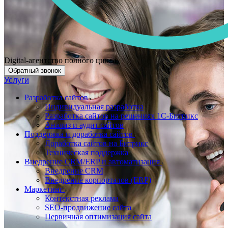
Digital-агентство полного цикла
Обратный звонок
Услуги
Разработка сайтов
Индивидуальная разработка
Разработка сайтов на решениях 1С-Битрикс
Анализ и аудит сайтов
Поддержка и доработка сайтов
Доработка сайтов на Битрикс
Техническая поддержка
Внедрение CRM/ERP и автоматизация
Внедрение CRM
Внедрение корпорталов (ERP)
Маркетинг
Контекстная реклама
SEO-продвижение сайта
Первичная оптимизация сайта