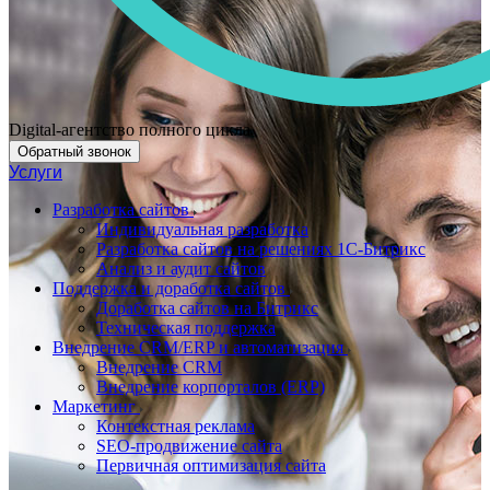
Digital-агентство полного цикла
Обратный звонок
Услуги
Разработка сайтов
Индивидуальная разработка
Разработка сайтов на решениях 1С-Битрикс
Анализ и аудит сайтов
Поддержка и доработка сайтов
Доработка сайтов на Битрикс
Техническая поддержка
Внедрение CRM/ERP и автоматизация
Внедрение CRM
Внедрение корпорталов (ERP)
Маркетинг
Контекстная реклама
SEO-продвижение сайта
Первичная оптимизация сайта