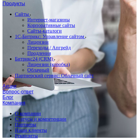
Продукты
Сайты
Интернет-магазины
Корпоративные сайты
Сайты-каталоги
1С-Битрикс: Управление сайтом
Лицензии
Переходы / Апгрейд
Продления
Битрикс24 (CRM)
Лицензии (коробка)
Облачный
Партнерский сервис: Облачный сайт
Акции
Вопрос-ответ
Блог
Компания
О компании
Статусы и компетенции
Партнеры
Наши клиенты
Реквизиты