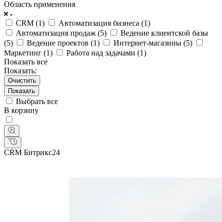
Область применения
CRM (
1
)
Автоматизация бизнеса (
1
)
Автоматизация продаж (
5
)
Ведение клиентской базы
(
5
)
Ведение проектов (
1
)
Интернет-магазины (
5
)
Маркетинг (
1
)
Работа над задачами (
1
)
Показать все
Показать:
Очистить
Выбрать все
В корзину
CRM Битрикс24