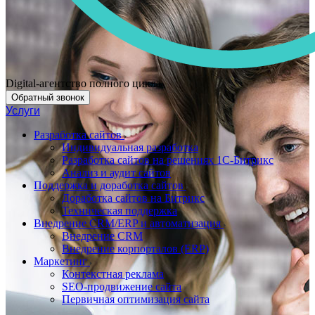
Digital-агентство полного цикла
Обратный звонок
Услуги
Разработка сайтов
Индивидуальная разработка
Разработка сайтов на решениях 1С-Битрикс
Анализ и аудит сайтов
Поддержка и доработка сайтов
Доработка сайтов на Битрикс
Техническая поддержка
Внедрение CRM/ERP и автоматизация
Внедрение CRM
Внедрение корпорталов (ERP)
Маркетинг
Контекстная реклама
SEO-продвижение сайта
Первичная оптимизация сайта