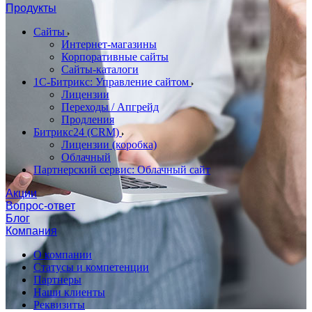
Продукты
Сайты
Интернет-магазины
Корпоративные сайты
Сайты-каталоги
1С-Битрикс: Управление сайтом
Лицензии
Переходы / Апгрейд
Продления
Битрикс24 (CRM)
Лицензии (коробка)
Облачный
Партнерский сервис: Облачный сайт
Акции
Вопрос-ответ
Блог
Компания
О компании
Статусы и компетенции
Партнеры
Наши клиенты
Реквизиты