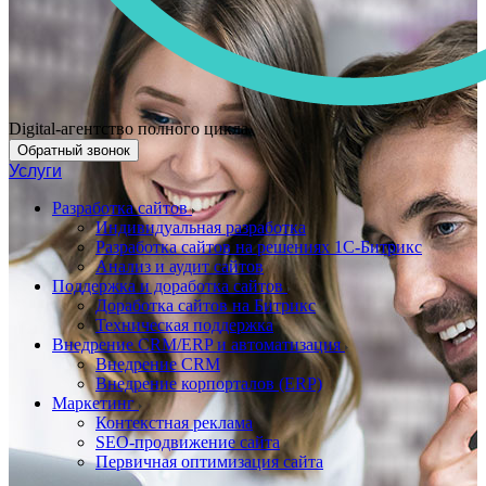
Digital-агентство полного цикла
Обратный звонок
Услуги
Разработка сайтов
Индивидуальная разработка
Разработка сайтов на решениях 1С-Битрикс
Анализ и аудит сайтов
Поддержка и доработка сайтов
Доработка сайтов на Битрикс
Техническая поддержка
Внедрение CRM/ERP и автоматизация
Внедрение CRM
Внедрение корпорталов (ERP)
Маркетинг
Контекстная реклама
SEO-продвижение сайта
Первичная оптимизация сайта