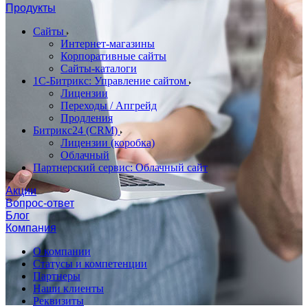
Продукты
Сайты
Интернет-магазины
Корпоративные сайты
Сайты-каталоги
1С-Битрикс: Управление сайтом
Лицензии
Переходы / Апгрейд
Продления
Битрикс24 (CRM)
Лицензии (коробка)
Облачный
Партнерский сервис: Облачный сайт
Акции
Вопрос-ответ
Блог
Компания
О компании
Статусы и компетенции
Партнеры
Наши клиенты
Реквизиты