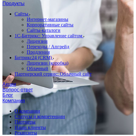
Продукты
Сайты
Интернет-магазины
Корпоративные сайты
Сайты-каталоги
1С-Битрикс: Управление сайтом
Лицензии
Переходы / Апгрейд
Продления
Битрикс24 (CRM)
Лицензии (коробка)
Облачный
Партнерский сервис: Облачный сайт
Акции
Вопрос-ответ
Блог
Компания
О компании
Статусы и компетенции
Партнеры
Наши клиенты
Реквизиты