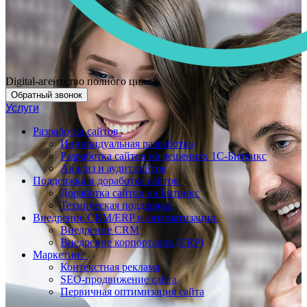
Digital-агентство полного цикла
Обратный звонок
Услуги
Разработка сайтов
Индивидуальная разработка
Разработка сайтов на решениях 1С-Битрикс
Анализ и аудит сайтов
Поддержка и доработка сайтов
Доработка сайтов на Битрикс
Техническая поддержка
Внедрение CRM/ERP и автоматизация
Внедрение CRM
Внедрение корпорталов (ERP)
Маркетинг
Контекстная реклама
SEO-продвижение сайта
Первичная оптимизация сайта